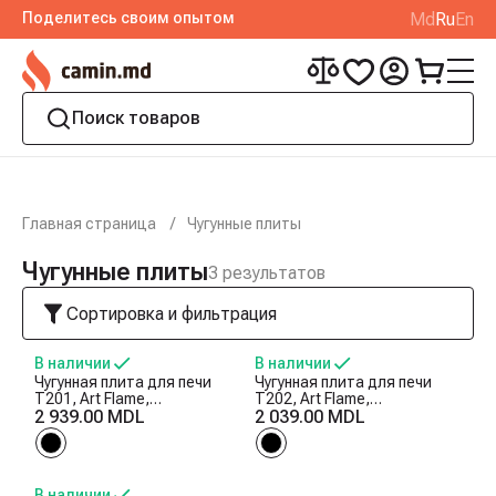
Поделитесь своим опытом
Md
Ru
En
Главная страница
Чугунные плиты
Чугунные плиты
3
результатов
Сортировка и фильтрация
В наличии
В наличии
Чугунная плита для печи
Чугунная плита для печи
T201, Art Flame,
T202, Art Flame,
30×690×450 мм
2 939.00 MDL
30×710×410 мм
2 039.00 MDL
В наличии