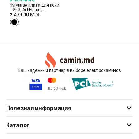
Чугунная плита для печи
T203, Art Flame,
30×710×410 мм
2 479.00 MDL
Ваш надежный партнер в выборе электрокаминов
Полезная информация
Каталог