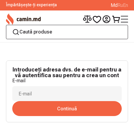
Împărtășește-ți experiența
Md
Ru
En
Introduceți adresa dvs. de e-mail pentru a
vă autentifica sau pentru a crea un cont
E-mail
Continuă