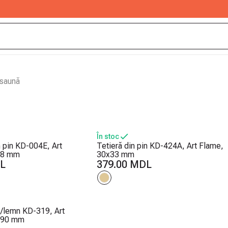
 saună
În stoc
n pin KD-004E, Art
Tetieră din pin KD-424A, Art Flame,
28 mm
30x33 mm
DL
379.00 MDL
x/lemn KD-319, Art
x90 mm