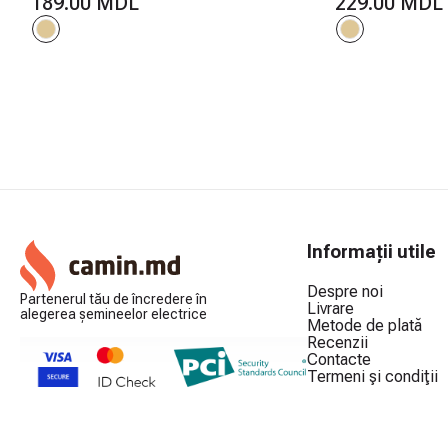
189.00 MDL
229.00 MDL
Informații utile
Despre noi
Partenerul tău de încredere în
Livrare
alegerea șemineelor electrice
Metode de plată
Recenzii
Contacte
Termeni şi condiţii