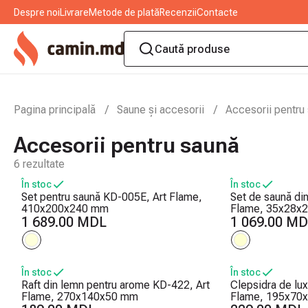
Despre noi
Livrare
Metode de plată
Recenzii
Contacte
Pagina principală
Saune și accesorii
Accesorii pentru
Accesorii pentru saună
6
rezultate
În stoc
În stoc
Set pentru saună KD-005E, Art Flame,
Set de saună di
410x200x240 mm
Flame, 35x28x
1 689.00 MDL
1 069.00 M
În stoc
În stoc
Raft din lemn pentru arome KD-422, Art
Clepsidra de lu
Flame, 270x140x50 mm
Flame, 195x70