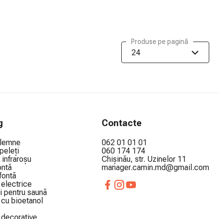
Produse pe pagină
24
g
Contacte
 lemne
062 01 01 01
peleți
060 174 174
 infraroșu
Chișinău, str. Uzinelor 11
ontă
manager.camin.md@gmail.com
 fontă
electrice
i pentru saună
cu bioetanol
decorative