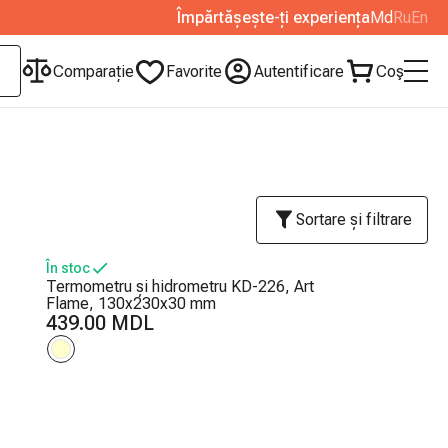
Împărtășește-ți experiența
Md
Ru
En
Сomparație
Favorite
Autentificare
Coş
Sortare și filtrare
În stoc
Termometru și hidrometru KD-226, Art
Flame, 130x230x30 mm
439.00 MDL