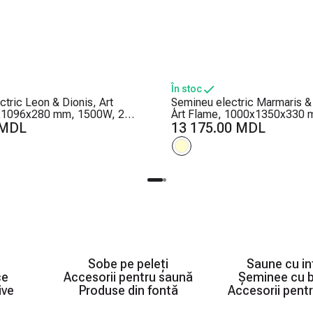
În stoc
tric Leon & Dionis, Art
Șemineu electric Marmaris & 
x1096x280 mm, 1500W, 2
Art Flame, 1000x1350x330 
ălzire, 5 niveluri ale
 MDL
Efect trosnet de lemne, 5 nive
13 175.00 MDL
flăcărilor, Timer
intensității flăcărilor, Timer
Sobe pe peleți
Saune cu in
ce
Accesorii pentru saună
Șeminee cu b
ive
Produse din fontă
Accesorii pent