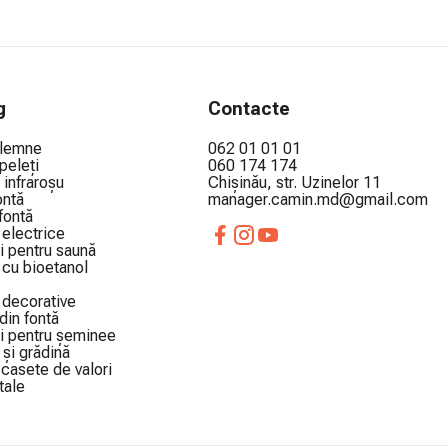
g
Contacte
 lemne
062 01 01 01
peleți
060 174 174
 infraroșu
Chișinău, str. Uzinelor 11
ontă
manager.camin.md@gmail.com
 fontă
electrice
i pentru saună
cu bioetanol
decorative
din fontă
i pentru șeminee
și grădină
i casete de valori
tale