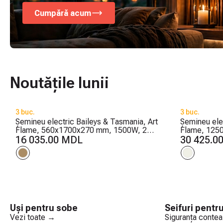
Cumpără acum
Noutățile lunii
3 buc.
3 buc.
Șemineu electric Baileys & Tasmania, Art
Șemineu ele
Flame, 560x1700x270 mm, 1500W, 2
Flame, 125
trepte de încălzire, 5 niveluri ale
16 035.00 MDL
culori ale flă
30 425.0
intensității flăcărilor, Timer
intensității 
Uși pentru sobe
Seifuri pentru
Vezi toate →
Siguranța conte