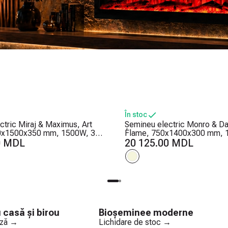
În stoc
ctric Miraj & Maximus, Art
Șemineu electric Monro & Dal
0x1500x350 mm, 1500W, 3
Flame, 750x1400x300 mm, 
cărilor, 5 niveluri ale
0 MDL
de combinații de culori, Ter
20 125.00 MDL
flăcărilor, Timer
Bușteni și cristale
 casă și birou
Bioșeminee moderne
ază →
Lichidare de stoc →