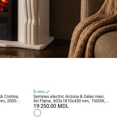
În stoc
& Cristina,
Șemineu electric Arizona & Dalas maxi,
mm, 2000W,
Art Flame, 603x1810x430 mm, 1500W,
ri ale
30 de combinații de culori, Termostat,
19 250.00 MDL
Bușteni și cristale