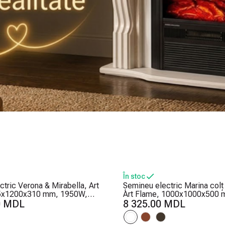
În stoc
tric Verona & Mirabella, Art
Șemineu electric Marina colț 
5x1200x310 mm, 1950W,
Art Flame, 1000x1000x500 
t de lemne, 5 niveluri ale
0 MDL
2 trepte de încălzire, 5 nivelu
8 325.00 MDL
flăcărilor, Timer
intensității flăcărilor, Timer