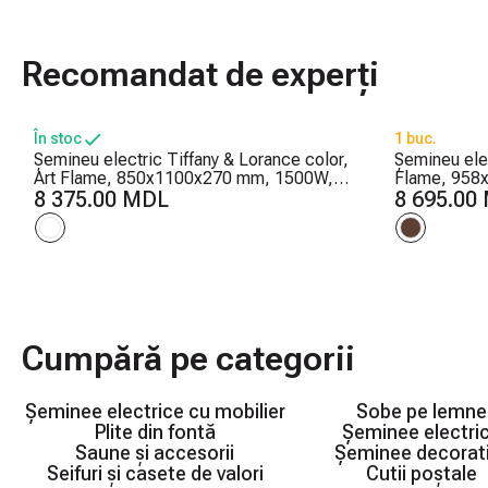
Recomandat de experți
În stoc
1 buc.
Șemineu electric Tiffany & Lorance color,
Șemineu elec
Art Flame, 850x1100x270 mm, 1500W, 3
Flame, 958
culori ale flăcărilor, 2 trepte de încălzire,
8 375.00 MDL
trepte de înc
8 695.00
5 niveluri ale intensității flăcărilor
intensității 
Cumpără pe categorii
Șeminee electrice cu mobilier
Sobe pe lemne
Plite din fontă
Șeminee electri
Saune și accesorii
Șeminee decorat
Seifuri și casete de valori
Cutii poștale