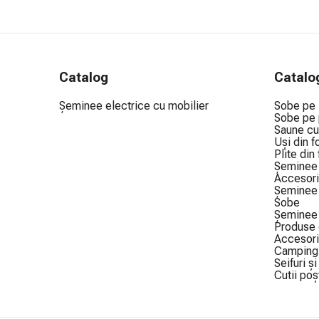
Catalog
Catalo
Șeminee electrice cu mobilier
Sobe pe
Sobe pe 
Saune cu
Uși din f
Plite din
Șeminee 
Accesori
Șeminee 
Sobe
Șeminee 
Produse 
Accesori
Camping 
Seifuri ș
Cutii poș