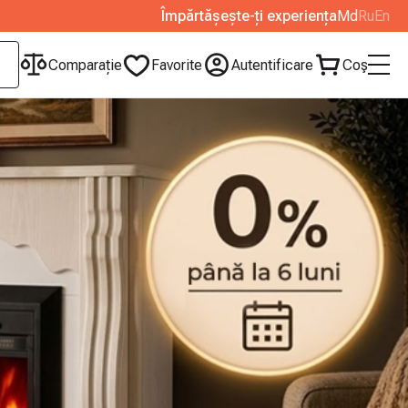
Împărtășește-ți experiența
Md
Ru
En
Сomparație
Favorite
Autentificare
Coş