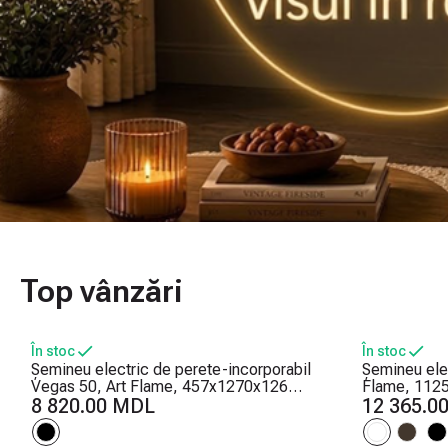
Top vânzări
În stoc
În stoc
Șemineu electric de perete-incorporabil
Șemineu elec
Vegas 50, Art Flame, 457x1270x126
Flame, 112
mm, 1500W, 10 culori ale flăcărilor,
8 820.00 MDL
Efect trosne
12 365.0
Termostat, Bușteni și cristale
intensității 