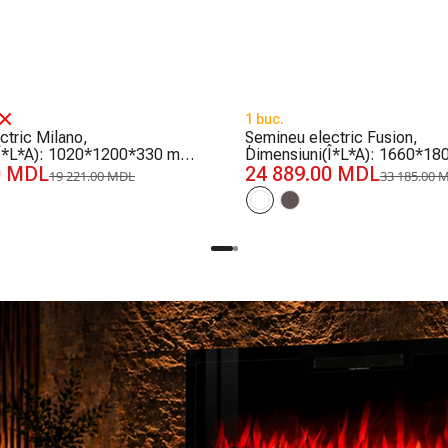
-25%
1 buc.
ctric Milano,
Șemineu electric Fusion,
(Î*L*A): 1020*1200*330 mm,
Dimensiuni(Î*L*A): 1660*1
0 MDL
1500 W
24 889.00 MDL
19 221.00 MDL
33 185.00 