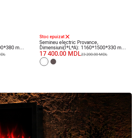
-25%
Stoc epuizat
Șemineu electric Provance,
800*380 mm,
Dimensiuni(Î*L*A): 1160*1500*330 mm,
1500 W
17 400.00 MDL
MDL
23 200.00 MDL