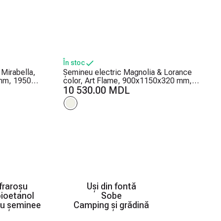
În stoc
Mirabella,
Șemineu electric Magnolia & Lorance
mm, 1950W,
color, Art Flame, 900x1150x320 mm,
luri ale
1500W, 3 culori ale flăcărilor, 2 trepte de
10 530.00 MDL
încălzire, 5 niveluri ale intensității
flăcărilor, Timer
fraroșu
Uși din fontă
ioetanol
Sobe
ru șeminee
Camping și grădină