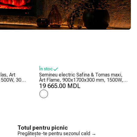
În stoc
as, Art
Șemineu electric Safina & Tomas maxi,
1500W, 30
Art Flame, 900x1700x300 mm, 1500W,
mostat,
50 de combinații de culori, Termostat,
19 665.00 MDL
Bușteni și cristale
Totul pentru picnic
Pregătește-te pentru sezonul cald →