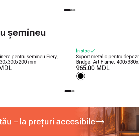
tru șemineu
În stoc
ținere pentru șemineu Fiery,
Suport metalic pentru depozi
 730x300x200 mm
Bridge, Art Flame, 400x38
 MDL
965.00 MDL
ău – la prețuri accesibile