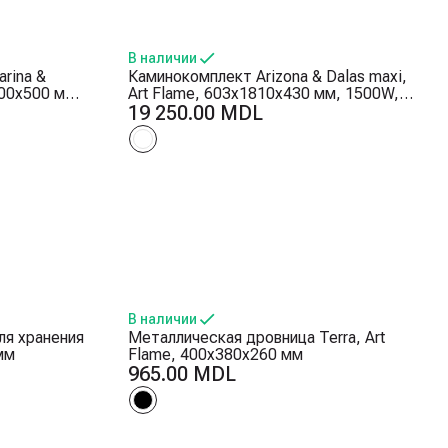
В наличии
rina &
Каминокомплект Arizona & Dalas maxi,
000x500 мм,
Art Flame, 603x1810x430 мм, 1500W,
ва, 5
30 цветовых сочетаний, Термостат,
19 250.00 MDL
амени,
Дрова и кристаллы
В наличии
ля хранения
Металлическая дровница Terra, Art
мм
Flame, 400x380x260 мм
965.00 MDL