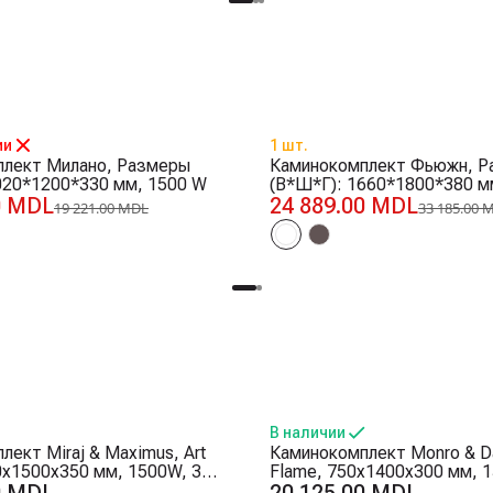
-25%
ии
1 шт.
плект Милано, Размеры
Каминокомплект Фьюжн, 
020*1200*330 мм, 1500 W
(В*Ш*Г): 1660*1800*380 м
0 MDL
24 889.00 MDL
19 221.00 MDL
33 185.00 
В наличии
ект Miraj & Maximus, Art
Каминокомплект Monro & Da
0x1500x350 мм, 1500W, 3
Flame, 750x1400x300 мм, 
ени, 5 режимов
цветовых сочетаний, Терм