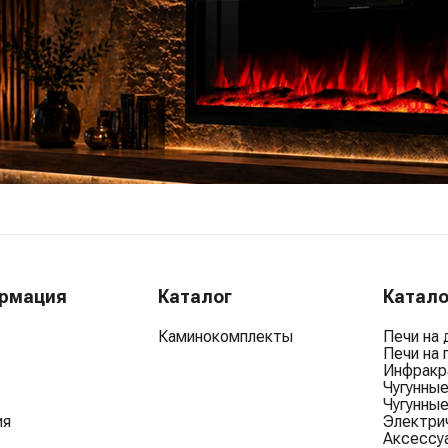
ормация
Каталог
Катало
Каминокомплекты
Печи на 
Печи на 
Инфракр
Чугунны
Чугунные
ия
Электри
Аксессу