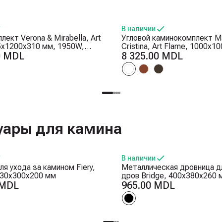
В наличии
ект Verona & Mirabella, Art
Угловой каминокомплект Ma
5x1200x310 мм, 1950W,
Cristina, Art Flame, 1000x1
ска дров, 5 режимов
0 MDL
2000W, 2 мощности обогре
8 325.00 MDL
сти пламени, Таймер
режимов интенсивности пл
Таймер
уары для камина
В наличии
я ухода за камином Fiery,
Металлическая дровница д
 730x300x200 мм
дров Bridge, 400x380x260 
 MDL
965.00 MDL