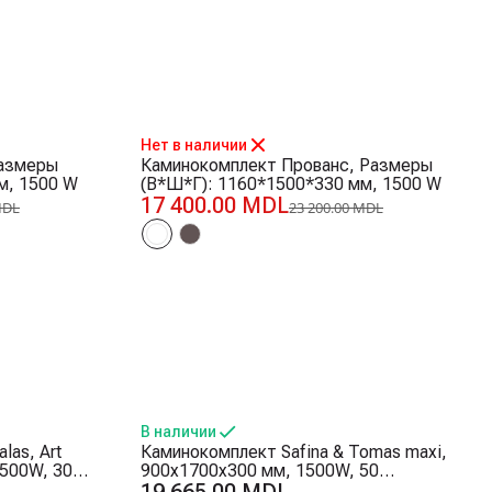
-25%
Нет в наличии
Размеры
Каминокомплект Прованс, Размеры
м, 1500 W
(В*Ш*Г): 1160*1500*330 мм, 1500 W
17 400.00 MDL
MDL
23 200.00 MDL
В наличии
las, Art
Каминокомплект Safina & Tomas maxi,
1500W, 30
900x1700x300 мм, 1500W, 50
остат,
цветовых сочетаний, Термостат,