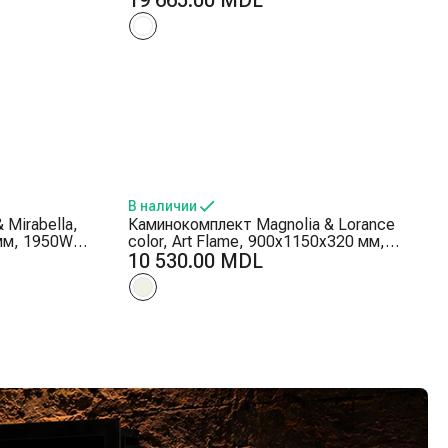
19 665.00 MDL
Дрова и кристаллы
В наличии
Mirabella,
Каминокомплект Magnolia & Lorance
мм, 1950W,
color, Art Flame, 900x1150x320 мм,
жимов
1500W, 3 цвета пламени, 2 мощности
10 530.00 MDL
аймер
обогрева, 5 режимов интенсивности
пламени, Таймер