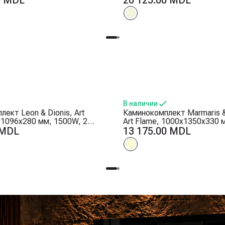
0 MDL
20 125.00 MDL
сти пламени, Таймер
Дрова и кристаллы
В наличии
ект Leon & Dionis, Art
Каминокомплект Marmaris & 
x1096x280 мм, 1500W, 2
Art Flame, 1000x1350x330 
богрева, 5 режимов
 MDL
Эффект треска дров, 5 ре
13 175.00 MDL
сти пламени, Таймер
интенсивности пламени, Т