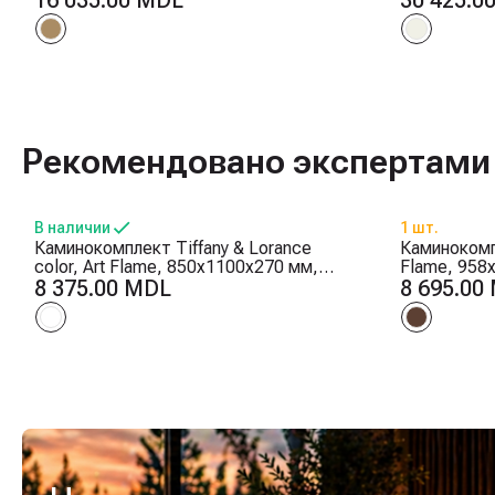
16 035.00 MDL
30 425.0
интенсивности пламени, Таймер
интенсивно
Рекомендовано экспертами
В наличии
1 шт.
Каминокомплект Tiffany & Lorance
Каминокомпл
color, Art Flame, 850x1100x270 мм,
Flame, 958
1500W, 3 цвета пламени, 2 мощности
8 375.00 MDL
мощности о
8 695.00
обогрева, 5 режимов интенсивности
интенсивно
пламени