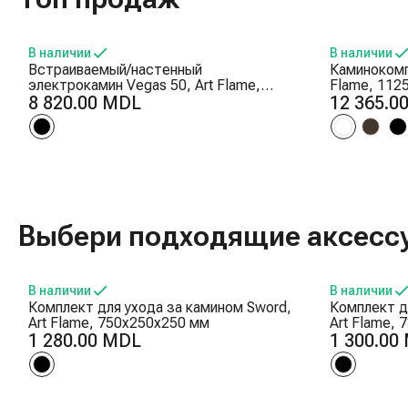
В наличии
В наличии
Встраиваемый/настенный
Каминокомпл
электрокамин Vegas 50, Art Flame,
Flame, 112
457x1270x126 mm, 1500W, 10 цветов
8 820.00 MDL
Эффект тре
12 365.0
пламени, Термостат, Дрова и
интенсивно
кристаллы
Выбери подходящие аксесс
В наличии
В наличии
Комплект для ухода за камином Sword,
Комплект дл
Art Flame, 750x250x250 мм
Art Flame,
1 280.00 MDL
1 300.00