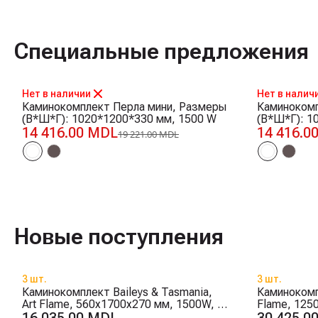
Специальные предложения
-25%
-25%
Нет в наличии
Нет в налич
Каминокомплект Перла мини, Размеры
Каминоком
(В*Ш*Г): 1020*1200*330 мм, 1500 W
(В*Ш*Г): 1
14 416.00 MDL
14 416.0
19 221.00 MDL
Новые поступления
3 шт.
3 шт.
Каминокомплект Baileys & Tasmania,
Каминокомпл
Art Flame, 560x1700x270 мм, 1500W, 2
Flame, 125
мощности обогрева, 5 режимов
цвета плам