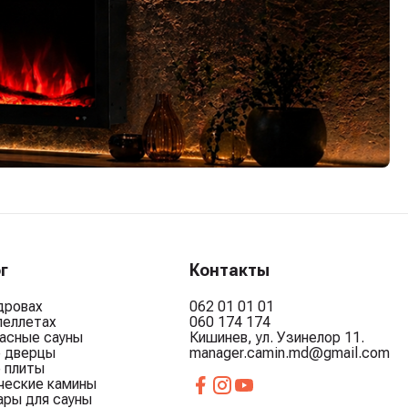
г
Контакты
дровах
062 01 01 01
пеллетах
060 174 174
асные сауны
Кишинев, ул. Узинелор 11.
е дверцы
manager.camin.md@gmail.com
 плиты
ческие камины
ары для сауны