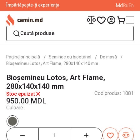
Împărtășește-ți experiența
Md
Ru
En
Pagina principală
Șeminee cu bioetanol
De masă
Bioșemineu Lotos, Art Flame, 280x140x140 mm
Bioșemineu Lotos, Art Flame,
280x140x140 mm
Cod produs:
1081
Stoc epuizat
950.00 MDL
Culoare