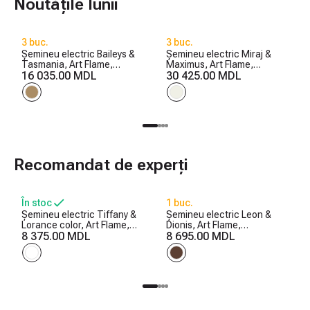
Noutățile lunii
3 buc.
3 buc.
Șemineu electric Baileys &
Șemineu electric Miraj &
Tasmania, Art Flame,
Maximus, Art Flame,
560x1700x270 mm, 1500W,
16 035.00 MDL
1250x1500x350 mm,
30 425.00 MDL
2 trepte de încălzire, 5
1500W, 3 culori ale
niveluri ale intensității
flăcărilor, 5 niveluri ale
flăcărilor, Timer
intensității flăcărilor, Timer
Recomandat de experți
În stoc
1 buc.
Șemineu electric Tiffany &
Șemineu electric Leon &
Lorance color, Art Flame,
Dionis, Art Flame,
850x1100x270 mm, 1500W,
8 375.00 MDL
958x1096x280 mm, 1500W,
8 695.00 MDL
3 culori ale flăcărilor, 2
2 trepte de încălzire, 5
trepte de încălzire, 5 niveluri
niveluri ale intensității
ale intensității flăcărilor
flăcărilor, Timer