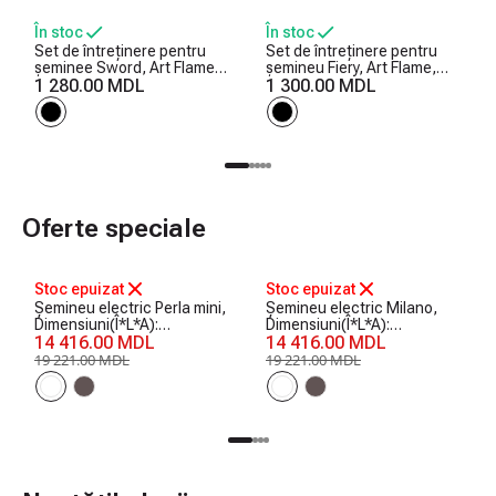
În stoc
În stoc
Set de întreținere pentru
Set de întreținere pentru
șeminee Sword, Art Flame,
șemineu Fiery, Art Flame,
750x250x250 mm
1 280.00 MDL
730x300x200 mm
1 300.00 MDL
Oferte speciale
-25%
-25%
Stoc epuizat
Stoc epuizat
Șemineu electric Perla mini,
Șemineu electric Milano,
Dimensiuni(Î*L*A):
Dimensiuni(Î*L*A):
1020*1200*330 mm, 1500
14 416.00 MDL
1020*1200*330 mm, 1500
14 416.00 MDL
W
W
19 221.00 MDL
19 221.00 MDL