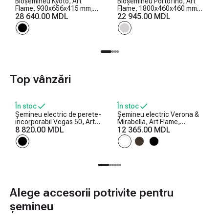
Bioșemineu Kyoto, Art
Bioșemineu Portofino, Art
Flame, 930x656x415 mm,
Flame, 1800x460x460 mm,
3000 W
28 640.00 MDL
1800 W
22 945.00 MDL
Top vânzări
În stoc
În stoc
Șemineu electric de perete-
Șemineu electric Verona &
incorporabil Vegas 50, Art
Mirabella, Art Flame,
Flame, 457x1270x126 mm,
8 820.00 MDL
1125x1200x310 mm,
12 365.00 MDL
1500W, 10 culori ale
1950W, Efect trosnet de
flăcărilor, Termostat,
lemne, 5 niveluri ale
Bușteni și cristale
intensității flăcărilor, Timer
Alege accesorii potrivite pentru
șemineu