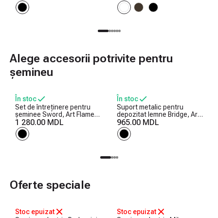
1500W, 10 culori ale
1950W, Efect trosnet de
flăcărilor, Termostat,
lemne, 5 niveluri ale
Bușteni și cristale
intensității flăcărilor, Timer
Alege accesorii potrivite pentru
șemineu
În stoc
În stoc
Set de întreținere pentru
Suport metalic pentru
șeminee Sword, Art Flame,
depozitat lemne Bridge, Art
750x250x250 mm
1 280.00 MDL
Flame, 400x380x260 mm
965.00 MDL
Oferte speciale
-25%
-25%
Stoc epuizat
Stoc epuizat