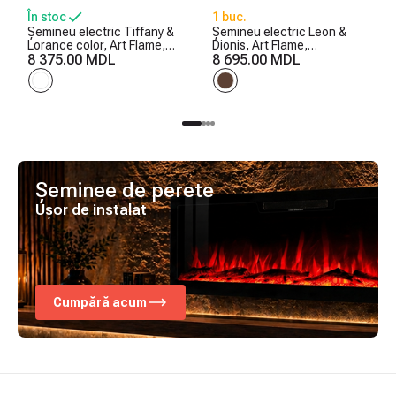
În stoc
1 buc.
Șemineu electric Tiffany &
Șemineu electric Leon &
Lorance color, Art Flame,
Dionis, Art Flame,
850x1100x270 mm, 1500W,
8 375.00 MDL
958x1096x280 mm, 1500W,
8 695.00 MDL
3 culori ale flăcărilor, 2
2 trepte de încălzire, 5
trepte de încălzire, 5 niveluri
niveluri ale intensității
ale intensității flăcărilor
flăcărilor, Timer
Șeminee de perete
Ușor de instalat
Cumpără acum