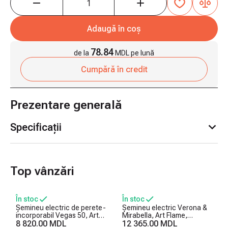
Adaugă în coș
78.84
de la
MDL pe lună
Cumpără în credit
Prezentare generală
Specificații
Top vânzări
În stoc
În stoc
Șemineu electric de perete-
Șemineu electric Verona &
incorporabil Vegas 50, Art
Mirabella, Art Flame,
Flame, 457x1270x126 mm,
8 820.00 MDL
1125x1200x310 mm,
12 365.00 MDL