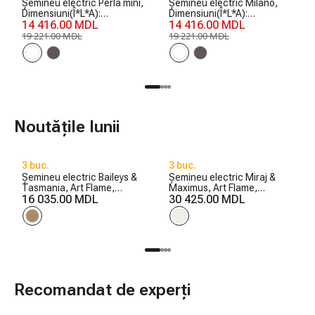
Șemineu electric Perla mini,
Șemineu electric Milano,
Dimensiuni(Î*L*A):
Dimensiuni(Î*L*A):
1020*1200*330 mm, 1500
14 416.00 MDL
1020*1200*330 mm, 1500
14 416.00 MDL
W
W
19 221.00 MDL
19 221.00 MDL
Noutățile lunii
3 buc.
3 buc.
Șemineu electric Baileys &
Șemineu electric Miraj &
Tasmania, Art Flame,
Maximus, Art Flame,
560x1700x270 mm, 1500W,
16 035.00 MDL
1250x1500x350 mm,
30 425.00 MDL
2 trepte de încălzire, 5
1500W, 3 culori ale
niveluri ale intensității
flăcărilor, 5 niveluri ale
flăcărilor, Timer
intensității flăcărilor, Timer
Recomandat de experți