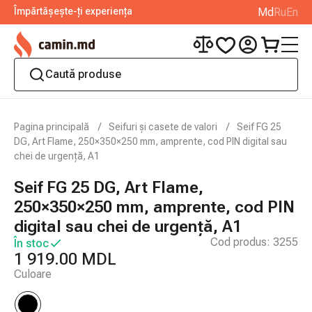
Împărtășește-ți experiența
Md
Ru
En
Pagina principală
Seifuri și casete de valori
Seif FG 25
DG, Art Flame, 250×350×250 mm, amprente, cod PIN digital sau
chei de urgență, A1
Seif FG 25 DG, Art Flame,
250×350×250 mm, amprente, cod PIN
digital sau chei de urgență, A1
Cod produs:
3255
În stoc
1 919.00 MDL
Culoare