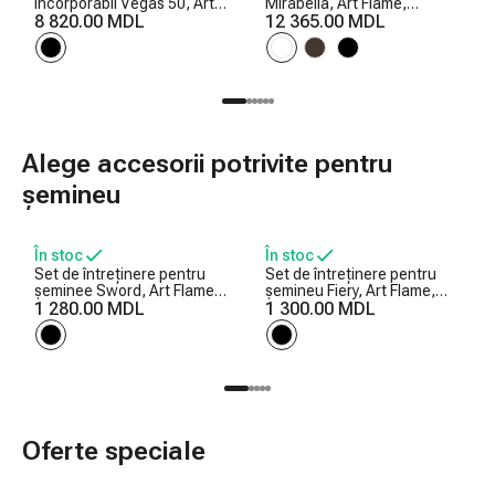
incorporabil Vegas 50, Art
Mirabella, Art Flame,
Flame, 457x1270x126 mm,
8 820.00 MDL
1125x1200x310 mm,
12 365.00 MDL
1500W, 10 culori ale
1950W, Efect trosnet de
flăcărilor, Termostat,
lemne, 5 niveluri ale
Bușteni și cristale
intensității flăcărilor, Timer
Alege accesorii potrivite pentru
șemineu
În stoc
În stoc
Set de întreținere pentru
Set de întreținere pentru
șeminee Sword, Art Flame,
șemineu Fiery, Art Flame,
750x250x250 mm
1 280.00 MDL
730x300x200 mm
1 300.00 MDL
Oferte speciale
-25%
-25%