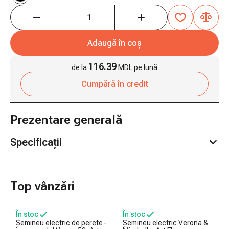
Adaugă în coș
116.39
de la
MDL pe lună
Cumpără în credit
Prezentare generală
Specificații
Top vânzări
În stoc
În stoc
Șemineu electric de perete-
Șemineu electric Verona &