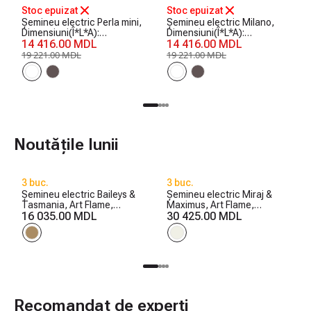
Stoc epuizat
Stoc epuizat
Șemineu electric Perla mini,
Șemineu electric Milano,
Dimensiuni(Î*L*A):
Dimensiuni(Î*L*A):
1020*1200*330 mm, 1500
14 416.00 MDL
1020*1200*330 mm, 1500
14 416.00 MDL
W
W
19 221.00 MDL
19 221.00 MDL
Noutățile lunii
3 buc.
3 buc.
Șemineu electric Baileys &
Șemineu electric Miraj &
Tasmania, Art Flame,
Maximus, Art Flame,
560x1700x270 mm, 1500W,
16 035.00 MDL
1250x1500x350 mm,
30 425.00 MDL
2 trepte de încălzire, 5
1500W, 3 culori ale
niveluri ale intensității
flăcărilor, 5 niveluri ale
flăcărilor, Timer
intensității flăcărilor, Timer
Recomandat de experți