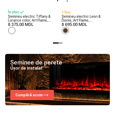
În stoc
1 buc.
Șemineu electric Tiffany &
Șemineu electric Leon &
Lorance color, Art Flame,
Dionis, Art Flame,
850x1100x270 mm, 1500W,
8 375.00 MDL
958x1096x280 mm, 1500W,
8 695.00 MDL
3 culori ale flăcărilor, 2
2 trepte de încălzire, 5
trepte de încălzire, 5 niveluri
niveluri ale intensității
ale intensității flăcărilor
flăcărilor, Timer
Șeminee de perete
Ușor de instalat
Cumpără acum