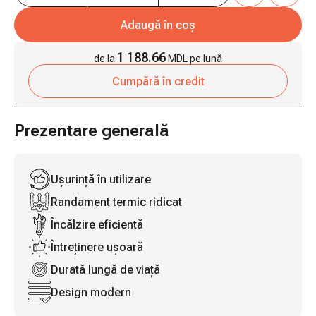
Adaugă în coș
1 188.66
de la
MDL pe lună
Cumpără în credit
Prezentare generală
Ușurință în utilizare
Randament termic ridicat
Încălzire eficientă
Întreținere ușoară
Durată lungă de viață
Design modern