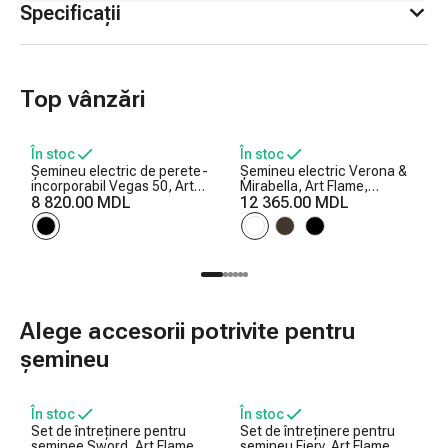
Specificații
Top vânzări
În stoc
În stoc
Șemineu electric de perete-
Șemineu electric Verona &
incorporabil Vegas 50, Art
Mirabella, Art Flame,
Flame, 457x1270x126 mm,
8 820.00 MDL
1125x1200x310 mm,
12 365.00 MDL
1500W, 10 culori ale
1950W, Efect trosnet de
flăcărilor, Termostat,
lemne, 5 niveluri ale
Bușteni și cristale
intensității flăcărilor, Timer
Alege accesorii potrivite pentru
șemineu
În stoc
În stoc
Set de întreținere pentru
Set de întreținere pentru
șeminee Sword, Art Flame,
șemineu Fiery, Art Flame,