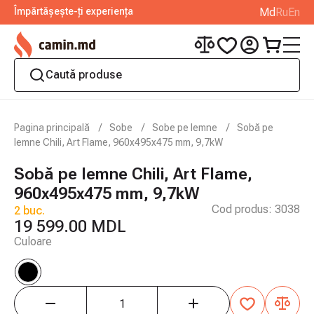
Împărtășește-ți experiența
Md
Ru
En
Pagina principală
Sobe
Sobe pe lemne
Sobă pe
lemne Chili, Art Flame, 960x495x475 mm, 9,7kW
Sobă pe lemne Chili, Art Flame,
960x495x475 mm, 9,7kW
Cod produs:
3038
2 buc.
19 599.00 MDL
Culoare