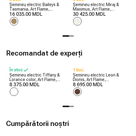
Șemineu electric Baileys &
Șemineu electric Miraj &
Tasmania, Art Flame,
Maximus, Art Flame,
560x1700x270 mm, 1500W,
16 035.00 MDL
1250x1500x350 mm,
30 425.00 MDL
2 trepte de încălzire, 5
1500W, 3 culori ale
niveluri ale intensității
flăcărilor, 5 niveluri ale
flăcărilor, Timer
intensității flăcărilor, Timer
Recomandat de experți
În stoc
1 buc.
Șemineu electric Tiffany &
Șemineu electric Leon &
Lorance color, Art Flame,
Dionis, Art Flame,
850x1100x270 mm, 1500W,
8 375.00 MDL
958x1096x280 mm, 1500W,
8 695.00 MDL
3 culori ale flăcărilor, 2
2 trepte de încălzire, 5
trepte de încălzire, 5 niveluri
niveluri ale intensității
ale intensității flăcărilor
flăcărilor, Timer
Cumpărătorii noștri