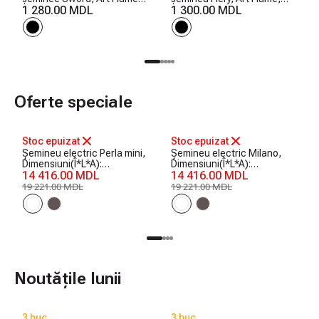
750x250x250 mm
1 280.00 MDL
730x300x200 mm
1 300.00 MDL
Oferte speciale
-25%
-25%
Stoc epuizat
Stoc epuizat
Șemineu electric Perla mini,
Șemineu electric Milano,
Dimensiuni(Î*L*A):
Dimensiuni(Î*L*A):
1020*1200*330 mm, 1500
14 416.00 MDL
1020*1200*330 mm, 1500
14 416.00 MDL
W
W
19 221.00 MDL
19 221.00 MDL
Noutățile lunii
3 buc.
3 buc.