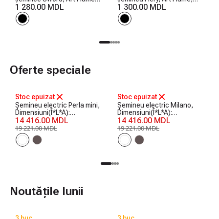
750x250x250 mm
1 280.00 MDL
730x300x200 mm
1 300.00 MDL
Oferte speciale
-25%
-25%
Stoc epuizat
Stoc epuizat
Șemineu electric Perla mini,
Șemineu electric Milano,
Dimensiuni(Î*L*A):
Dimensiuni(Î*L*A):
1020*1200*330 mm, 1500
14 416.00 MDL
1020*1200*330 mm, 1500
14 416.00 MDL
W
W
19 221.00 MDL
19 221.00 MDL
Noutățile lunii
3 buc.
3 buc.