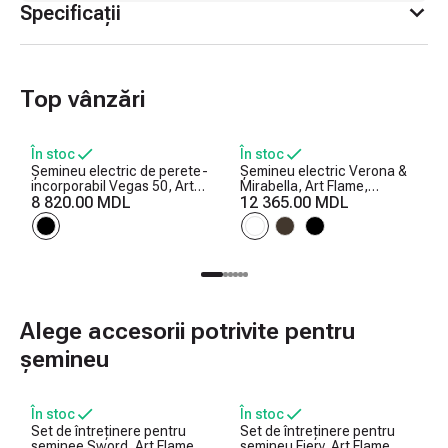
Specificații
Top vânzări
În stoc
În stoc
Șemineu electric de perete-
Șemineu electric Verona &
incorporabil Vegas 50, Art
Mirabella, Art Flame,
Flame, 457x1270x126 mm,
8 820.00 MDL
1125x1200x310 mm,
12 365.00 MDL
1500W, 10 culori ale
1950W, Efect trosnet de
flăcărilor, Termostat,
lemne, 5 niveluri ale
Bușteni și cristale
intensității flăcărilor, Timer
Alege accesorii potrivite pentru
șemineu
În stoc
În stoc
Set de întreținere pentru
Set de întreținere pentru
șeminee Sword, Art Flame,
șemineu Fiery, Art Flame,