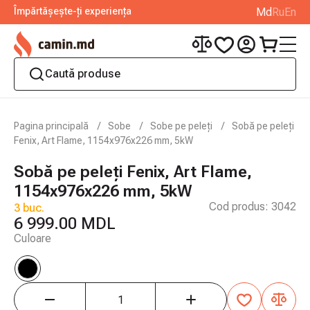
Împărtășește-ți experiența
Md
Ru
En
Pagina principală
Sobe
Sobe pe peleți
Sobă pe peleți
Fenix, Art Flame, 1154x976x226 mm, 5kW
Sobă pe peleți Fenix, Art Flame,
1154x976x226 mm, 5kW
Cod produs:
3042
3 buc.
6 999.00 MDL
Culoare