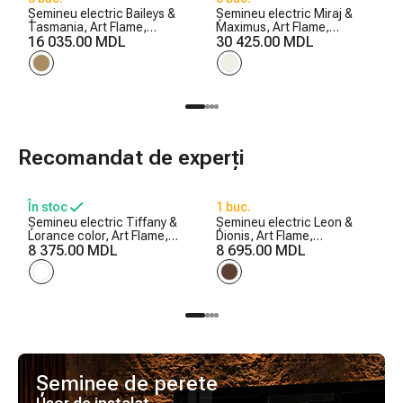
Șemineu electric Baileys &
Șemineu electric Miraj &
Tasmania, Art Flame,
Maximus, Art Flame,
560x1700x270 mm, 1500W,
16 035.00 MDL
1250x1500x350 mm,
30 425.00 MDL
2 trepte de încălzire, 5
1500W, 3 culori ale
niveluri ale intensității
flăcărilor, 5 niveluri ale
flăcărilor, Timer
intensității flăcărilor, Timer
Recomandat de experți
În stoc
1 buc.
Șemineu electric Tiffany &
Șemineu electric Leon &
Lorance color, Art Flame,
Dionis, Art Flame,
850x1100x270 mm, 1500W,
8 375.00 MDL
958x1096x280 mm, 1500W,
8 695.00 MDL
3 culori ale flăcărilor, 2
2 trepte de încălzire, 5
trepte de încălzire, 5 niveluri
niveluri ale intensității
ale intensității flăcărilor
flăcărilor, Timer
Șeminee de perete