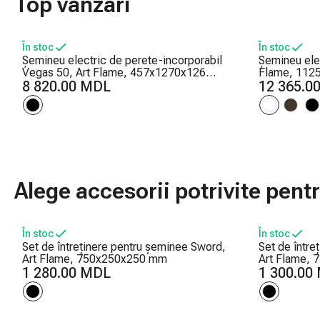
Top vânzări
În stoc
În stoc
Șemineu electric de perete-incorporabil
Șemineu elec
Vegas 50, Art Flame, 457x1270x126
Flame, 112
mm, 1500W, 10 culori ale flăcărilor,
8 820.00 MDL
Efect trosne
12 365.0
Termostat, Bușteni și cristale
intensității 
Alege accesorii potrivite pen
În stoc
În stoc
Set de întreținere pentru șeminee Sword,
Set de între
Art Flame, 750x250x250 mm
Art Flame,
1 280.00 MDL
1 300.00