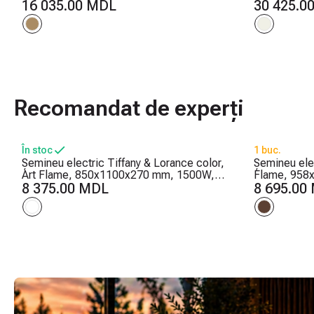
trepte de încălzire, 5 niveluri ale
16 035.00 MDL
culori ale flă
30 425.0
intensității flăcărilor, Timer
intensității 
Recomandat de experți
În stoc
1 buc.
Șemineu electric Tiffany & Lorance color,
Șemineu elec
Art Flame, 850x1100x270 mm, 1500W, 3
Flame, 958
culori ale flăcărilor, 2 trepte de încălzire,
8 375.00 MDL
trepte de înc
8 695.00
5 niveluri ale intensității flăcărilor
intensității 