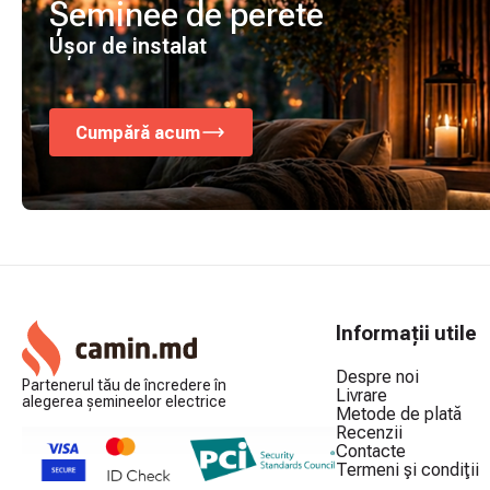
Șeminee de perete
Ușor de instalat
Cumpără acum
Informații utile
Despre noi
Partenerul tău de încredere în
Livrare
alegerea șemineelor electrice
Metode de plată
Recenzii
Contacte
Termeni şi condiţii