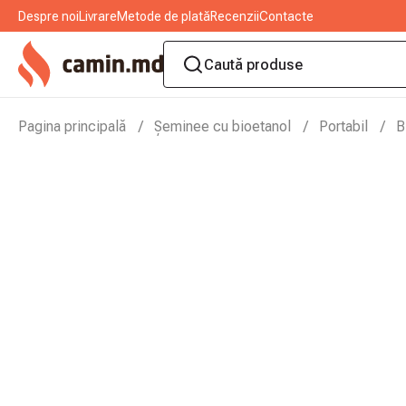
Despre noi
Livrare
Metode de plată
Recenzii
Contacte
Pagina principală
Șeminee cu bioetanol
Portabil
B