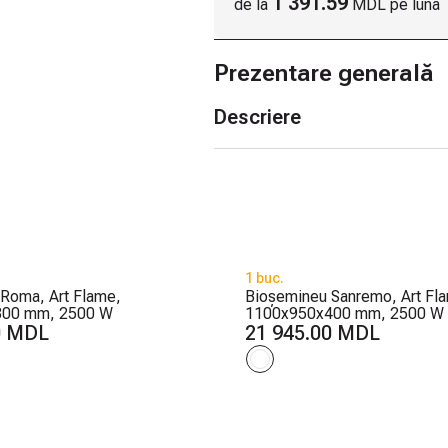
1 391.59
de la
MDL pe lună
Prezentare generală
Descriere
1 buc.
Roma, Art Flame,
Bioșemineu Sanremo, Art Fl
300 mm, 2500 W
1100x950x400 mm, 2500 W
0 MDL
21 945.00 MDL