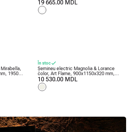
mostat,
50 de combinații de culori, Termostat,
19 665.00 MDL
Bușteni și cristale
În stoc
Mirabella,
Șemineu electric Magnolia & Lorance
mm, 1950W,
color, Art Flame, 900x1150x320 mm,
luri ale
1500W, 3 culori ale flăcărilor, 2 trepte de
10 530.00 MDL
încălzire, 5 niveluri ale intensității
flăcărilor, Timer