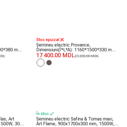
-25%
Stoc epuizat
Șemineu electric Provance,
800*380 mm,
Dimensiuni(Î*L*A): 1160*1500*330 mm,
1500 W
17 400.00 MDL
MDL
23 200.00 MDL
În stoc
as, Art
Șemineu electric Safina & Tomas maxi,
1500W, 30
Art Flame, 900x1700x300 mm, 1500W,