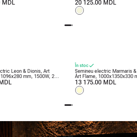
cărilor, 5 niveluri ale
0 MDL
de combinații de culori, Ter
20 125.00 MDL
flăcărilor, Timer
Bușteni și cristale
În stoc
tric Leon & Dionis, Art
Șemineu electric Marmaris & 
x1096x280 mm, 1500W, 2
Art Flame, 1000x1350x330 
ălzire, 5 niveluri ale
 MDL
Efect trosnet de lemne, 5 nive
13 175.00 MDL
flăcărilor, Timer
intensității flăcărilor, Timer