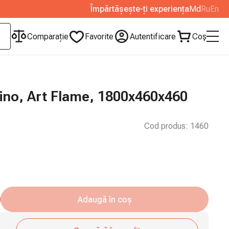
Împărtășește-ți experiența
Md
Ru
En
Сomparație
Favorite
Autentificare
Coş
ino, Art Flame, 1800x460x460
Cod produs:
1460
Adaugă în coș