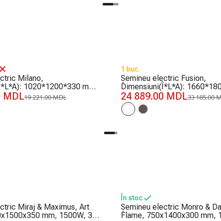
-25%
1 buc.
ctric Milano,
Șemineu electric Fusion,
(Î*L*A): 1020*1200*330 mm,
Dimensiuni(Î*L*A): 1660*1
0 MDL
1500 W
24 889.00 MDL
19 221.00 MDL
33 185.00 
În stoc
ctric Miraj & Maximus, Art
Șemineu electric Monro & Dal
0x1500x350 mm, 1500W, 3
Flame, 750x1400x300 mm, 