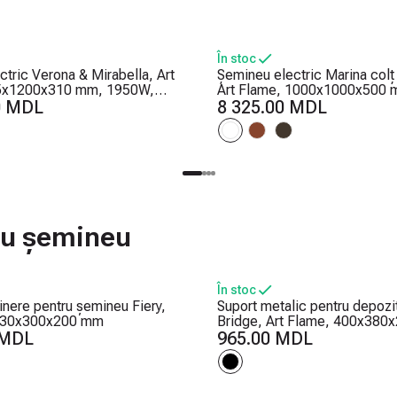
În stoc
tric Verona & Mirabella, Art
Șemineu electric Marina colț 
5x1200x310 mm, 1950W,
Art Flame, 1000x1000x500 
t de lemne, 5 niveluri ale
0 MDL
2 trepte de încălzire, 5 nivelu
8 325.00 MDL
flăcărilor, Timer
intensității flăcărilor, Timer
tru șemineu
În stoc
ținere pentru șemineu Fiery,
Suport metalic pentru depozi
 730x300x200 mm
Bridge, Art Flame, 400x38
 MDL
965.00 MDL