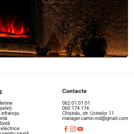
g
Contacte
 lemne
062 01 01 01
peleți
060 174 174
 infraroșu
Chișinău, str. Uzinelor 11
ontă
manager.camin.md@gmail.com
 fontă
electrice
i pentru saună