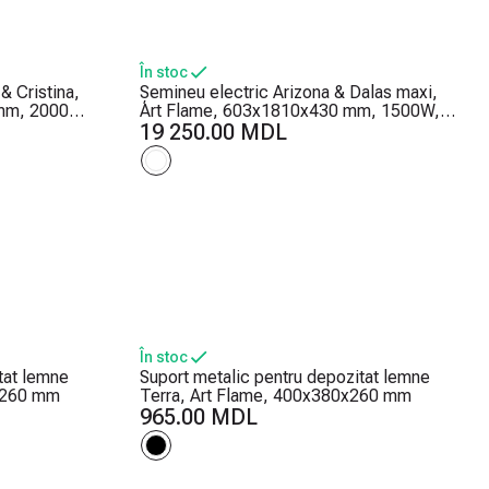
În stoc
& Cristina,
Șemineu electric Arizona & Dalas maxi,
mm, 2000W,
Art Flame, 603x1810x430 mm, 1500W,
ri ale
30 de combinații de culori, Termostat,
19 250.00 MDL
Bușteni și cristale
În stoc
tat lemne
Suport metalic pentru depozitat lemne
0x260 mm
Terra, Art Flame, 400x380x260 mm
965.00 MDL