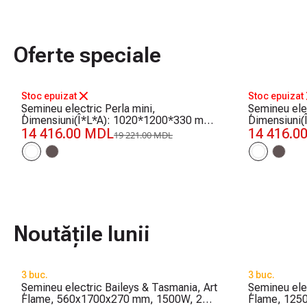
Oferte speciale
-25%
-25%
Stoc epuizat
Stoc epuizat
Șemineu electric Perla mini,
Șemineu ele
Dimensiuni(Î*L*A): 1020*1200*330 mm,
Dimensiuni
1500 W
14 416.00 MDL
1500 W
14 416.0
19 221.00 MDL
Noutățile lunii
3 buc.
3 buc.
Șemineu electric Baileys & Tasmania, Art
Șemineu ele
Flame, 560x1700x270 mm, 1500W, 2
Flame, 125