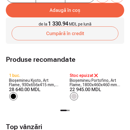
Adaugă în coș
1 330.94
de la
MDL pe lună
Cumpără în credit
Produse recomandate
1 buc.
Stoc epuizat
Bioșemineu Kyoto, Art
Bioșemineu Portofino, Art
Flame, 930x656x415 mm,
Flame, 1800x460x460 mm,
3000 W
28 640.00 MDL
1800 W
22 945.00 MDL
Top vânzări