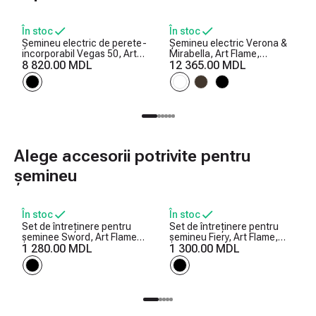
În stoc
În stoc
Șemineu electric de perete-
Șemineu electric Verona &
incorporabil Vegas 50, Art
Mirabella, Art Flame,
Flame, 457x1270x126 mm,
8 820.00 MDL
1125x1200x310 mm,
12 365.00 MDL
1500W, 10 culori ale
1950W, Efect trosnet de
flăcărilor, Termostat,
lemne, 5 niveluri ale
Bușteni și cristale
intensității flăcărilor, Timer
Alege accesorii potrivite pentru
șemineu
În stoc
În stoc
Set de întreținere pentru
Set de întreținere pentru
șeminee Sword, Art Flame,
șemineu Fiery, Art Flame,
750x250x250 mm
1 280.00 MDL
730x300x200 mm
1 300.00 MDL