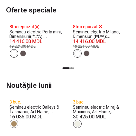
Oferte speciale
-25%
-25%
Stoc epuizat
Stoc epuizat
Șemineu electric Perla mini,
Șemineu electric Milano,
Dimensiuni(Î*L*A):
Dimensiuni(Î*L*A):
1020*1200*330 mm, 1500
14 416.00 MDL
1020*1200*330 mm, 1500
14 416.00 MDL
W
W
19 221.00 MDL
19 221.00 MDL
Noutățile lunii
3 buc.
3 buc.
Șemineu electric Baileys &
Șemineu electric Miraj &
Tasmania, Art Flame,
Maximus, Art Flame,
560x1700x270 mm, 1500W,
16 035.00 MDL
1250x1500x350 mm,
30 425.00 MDL
2 trepte de încălzire, 5
1500W, 3 culori ale
niveluri ale intensității
flăcărilor, 5 niveluri ale
flăcărilor, Timer
intensității flăcărilor, Timer