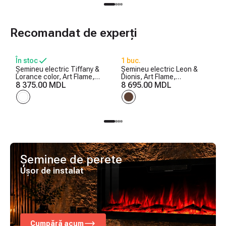
Recomandat de experți
În stoc
1 buc.
Șemineu electric Tiffany &
Șemineu electric Leon &
Lorance color, Art Flame,
Dionis, Art Flame,
850x1100x270 mm, 1500W,
8 375.00 MDL
958x1096x280 mm, 1500W,
8 695.00 MDL
3 culori ale flăcărilor, 2
2 trepte de încălzire, 5
trepte de încălzire, 5 niveluri
niveluri ale intensității
ale intensității flăcărilor
flăcărilor, Timer
Șeminee de perete
Ușor de instalat
Cumpără acum